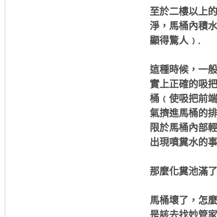
至於二樓以上
淨，馬桶內積
顯得驚人﹚.
這種時候，一
實上正確的吸
桶﹙使吸把前
氣擠進馬桶的
限於馬桶內部
出現噴糞水的
那麼化糞池滿
馬桶壞了，怎
是該去找妙管家