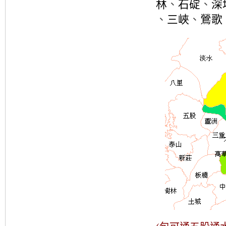
林
、
石碇
、
深
、
三峽
、
鶯歌