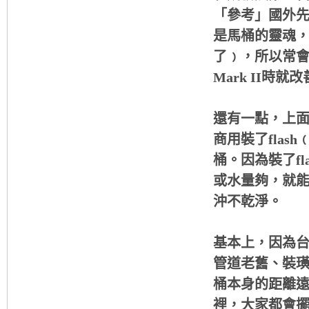
「參考」國外
是馬桶的靈魂，如
了﹚，所以常
Mark II時就
還有一點，上
商用裝了fla
桶。因為裝了f
或水量夠，就
沖不乾淨。
基本上，因為
管道老舊、裝
桶本身的距離
裡，大家都會