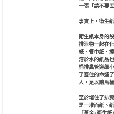
一張「請不要
事實上，衛生
衛生紙本身的
排泄物一起在
紙、餐巾紙、
溶於水的紙品
桶排糞管道細
了塞住的命運
人，足以讓馬
至於堵住了排
是一堆面紙、
「黃金+衛生紙