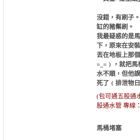
沒錯，有刷子
缸的豬鬃刷。
我最疑惑的是
下，原來在安
丟在地板上那
=_=﹚，就把
水不順，但他
死了﹙排泄物
(包可通五股通
股通水管 專線：09
馬桶堵塞