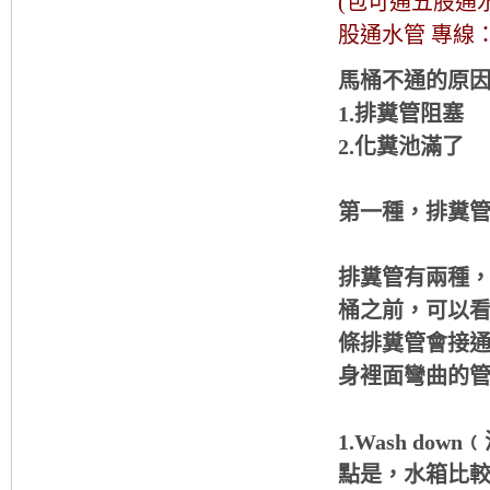
(包可通五股通
股通水管 專線：09
馬桶不通的原
1.排糞管阻塞
2.化糞池滿了
第一種，排糞
排糞管有兩種
桶之前，可以看
條排糞管會接
身裡面彎曲的
1.Wash d
點是，水箱比