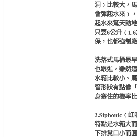
洞﹚比較大，
會彈起水來﹚
起水來驚天動
只要6公升﹙1
保，也都強制
洗落式馬桶最早
也跟進，雖然
水箱比較小、
管形狀有點像
身塞住的機率
2.Siphon
特點是水箱大
下排糞口小而圓