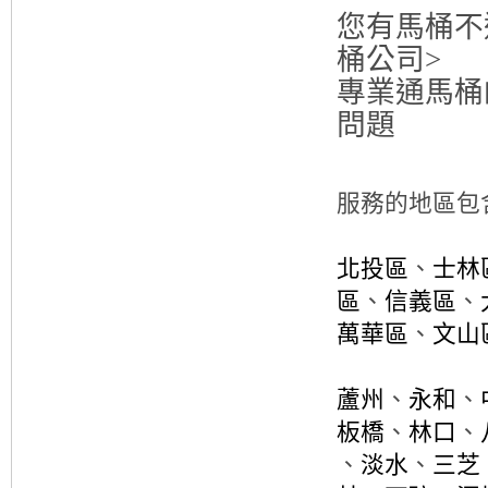
您有馬桶不
桶公司>
專業通馬桶
問題
服務的地區包
北投區
、
士林
區
、
信義區
、
萬華區
、
文山
蘆州
、
永和
、
板橋
、
林口
、
、
淡水
、
三芝