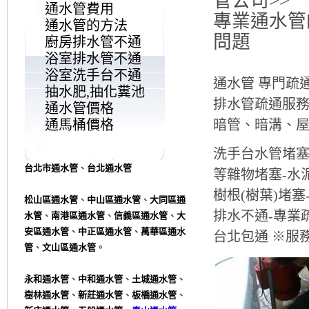
管公司>>
通水管費用
專業通水管
通水管的方法
問題
廚房排水管不通
浴室排水管不通
浴室洗手台不通
通水管 專門疏
抽水肥,抽化糞池
排水管疏通服
通水管價格
通馬桶價格
暗管、暗溝、屋
洗手台水管堵塞
台北市通水管
、
台北通水管
等雜物堵塞-水
樹根(樹葉)堵塞
松山區通水管
、
中山區通水管
、
大同區通
排水不通-專業
水管
、
南港區通水管
、
信義區通水管
、
大
安區通水管
、
中正區通水管
、
萬華區通水
台北包通 ※服務時間
管
、
文山區通水管
。
永和通水管
、
中和通水管
、
土城通水管
、
樹林通水管
、
新莊通水管
、
板橋通水管
、