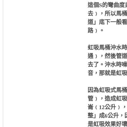
這個S的彎曲度
去﹚，所以馬
道」底下一般
路﹚。
虹吸馬桶沖水
通﹚，然後管
去了。沖水時
音，那就是虹
因為虹吸式馬
管﹚，造成虹吸
崙﹙12公升﹚
整」成6公升，
是虹吸效果好